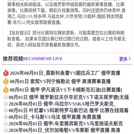
赛事相关新闻报道，以及俄罗斯甲级联赛的最新赛事直播，比赛
录像，比赛视频下载，精彩片段集锦等。同时还提供巴林青杯,香
港乙,乌拉U19,特多甲,乌兹女杯,沙世非预,沙超杯,俄超,韩女明星
賽,非凡12,阿女联等联赛直播。
【友好提示】部分比赛将在赛前更新，可能需要您在比赛前再刷
新查看。 如果本页面比赛已经过期已经过期，或者以上信号都无
效，请进入网站首页查看最新直播信号。
RECOMMEND LIVE
推荐视频
更多
2026年08月01日_莫斯科鱼雷VS图拉兵工厂 俄甲直播
1
08月01日 索契VS列宁格勒达 俄甲 高清赛事直播
2
08月01日 俄甲 伊凡诺沃VS下卡姆斯克石油[比赛直播]
3
4
08月01日 俄甲 雅罗斯拉夫尔辛尼克VS下诺夫哥罗德[无插
5
2026年08月01日 俄甲:乌拉尔VSSKA哈巴罗夫斯克_
6
08月01日 叶尼塞VS科斯特罗马斯巴达 俄甲 比赛在线观看
7
08月01日_卡马斯VS乌法 俄甲直播 免费直播
8
2026年08月01日 俄甲:车里雅宾斯克VS乌里扬诺夫斯克
9
2026年08月01日_伏尔加格勒VS韦莱斯 俄甲直播 高清