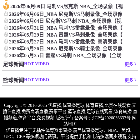
2026年06月09日 马刺VS尼克斯 NBA_全场录像【视
3
4
2026年06月06日_NBA 尼克斯VS马刺录像_全场录像
5
2026年06月04日 尼克斯VS马刺 NBA_全场录像【视
6
2026年05月31日_NBA 马刺VS雷霆录像_全场录像【
7
2026年05月29日_NBA 雷霆VS马刺录像_全场录像【
8
2026年05月27日_NBA 马刺VS雷霆录像_高清录像【
9
2026年05月26日_NBA 尼克斯VS骑士录像_全场录像
10
2026年05月25日 雷霆VS马刺 NBA_全场录像【全场
HOT VIDEO
足球新闻
更多
HOT VIDEO
篮球新闻
更多
Copyright © 2016-2025 优直播,优直播足球,体育直播,比赛在线观看,无
插件直播,免费高清直播,赛事平台,篮球直播,足球在线观看,体育转播,直
播频道,体育平台,免费视频 版权所有 备案号:
京ICP备2020036333号
网
站地图
优直播专注于无插件体育赛事直播,覆盖优直播足球、NBA、英超、
UFC、CBA等多项热门赛事。平台提供手机和电脑多端同步观看,支持