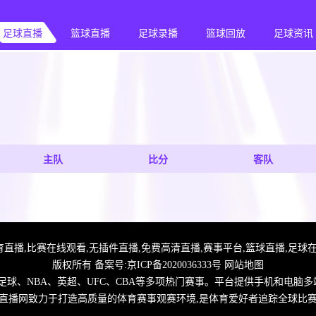
足球直播
篮球直播
足球录播
篮球回放
足球资讯
主队
比分
客队
,优直播足球,体育直播,比赛在线观看,无插件直播,免费高清直播,赛事平台,篮球直播,
版权所有 备案号:
京ICP备2020036333号
网站地图
球、NBA、英超、UFC、CBA等多项热门赛事。平台提供手机和电脑多
直播网致力于打造高质量的体育赛事观赛环境,是体育爱好者追踪全球比