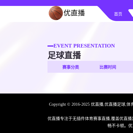
首页
EVENT PRESENTATION
足球直播
赛事分类
比赛时间
Copyright © 2016-2025 优直播
优直播专注于无插件体育赛事直播,覆盖优直播足
畅不卡顿。优