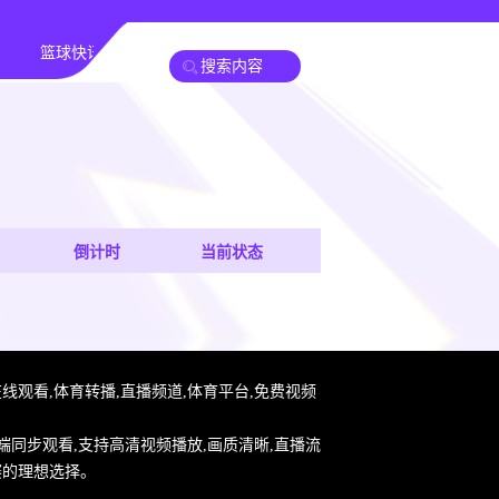
篮球快讯
其他转播
倒计时
当前状态
足球在线观看,体育转播,直播频道,体育平台,免费视频
端同步观看,支持高清视频播放,画质清晰,直播流
赛的理想选择。