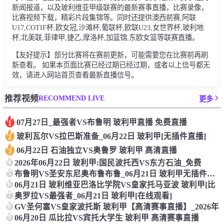
新闻报道，以及玻利维亚甲级联赛的最新赛事直播，比赛录像，
比赛视频下载，精彩片段集锦等。同时还提供澳西前赛,阿联
U17,COTIF杯,欧女冠,沙滩杯,葡联杯,欧联U23,女世界杯,玻利地
杯,北美联,菲律甲,捷乙,摩洛杯,加篮锦,东欧女篮等联赛直播。
【友好提示】部分比赛将在赛前更新，可能需要您在比赛前再刷
新查看。 如果本页面比赛已经过期已经过期，或者以上信号都无
效，请进入网站首页查看最新直播信号。
RECOMMEND LIVE
推荐视频
更多
07月27日_最强者VS布鲁明 玻利甲直播 免费直播
1
玻利瓦尔VS拉巴斯准备_06月22日 玻利甲[无插件直播]
2
06月22日 石油独立VS奥鲁罗 玻利甲 高清直播
3
4
2026年06月22日 玻利甲:国民波托西VS东方石油_免费
5
布鲁明VS圣安东尼奥布鲁布鲁_06月21日 玻利甲无插件直播
6
06月21日 玻利维亚巴洛比学院VS皇家托马亚波 玻利甲[比
7
奥罗拉VS最强者_06月21日 玻利甲[在线观看]
8
GV圣何塞VS皇家波托斯 玻利甲【高清赛事直播】_2026年
9
06月20日 瓜比拉VS宾托大学生 玻利甲 高清赛事直播