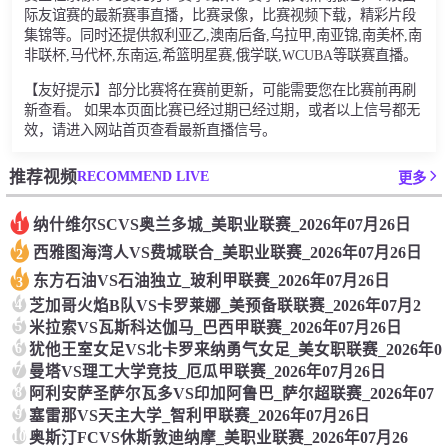
际友谊赛的最新赛事直播，比赛录像，比赛视频下载，精彩片段
集锦等。同时还提供叙利亚乙,澳南后备,乌拉甲,南亚锦,南美杯,南
非联杯,马代杯,东南运,希篮明星赛,俄学联,WCUBA等联赛直播。
【友好提示】部分比赛将在赛前更新，可能需要您在比赛前再刷
新查看。 如果本页面比赛已经过期已经过期，或者以上信号都无
效，请进入网站首页查看最新直播信号。
RECOMMEND LIVE
推荐视频
更多
纳什维尔SCVS奥兰多城_美职业联赛_2026年07月26日
1
西雅图海湾人VS费城联合_美职业联赛_2026年07月26日
2
东方石油VS石油独立_玻利甲联赛_2026年07月26日
3
4
芝加哥火焰B队VS卡罗莱娜_美预备联联赛_2026年07月2
5
米拉索VS瓦斯科达伽马_巴西甲联赛_2026年07月26日
6
犹他王室女足VS北卡罗来纳勇气女足_美女职联赛_2026年0
7
曼塔VS理工大学竞技_厄瓜甲联赛_2026年07月26日
8
阿利安萨圣萨尔瓦多VS印加阿鲁巴_萨尔超联赛_2026年07
9
塞雷那VS天主大学_智利甲联赛_2026年07月26日
10
奥斯汀FCVS休斯敦迪纳摩_美职业联赛_2026年07月26