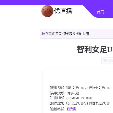
首页
>
>
当前位置:
首页
其他转播
热门比赛
智利女足U1
国际友
【赛事名称】智利女足U16 VS 巴拉圭女足U16
【赛事分类】
国际友谊
【开赛时间】2026-06-03 19:00:00
【对阵双方】智利女足U16 VS 巴拉圭女足U16
【直播状态】
已完赛