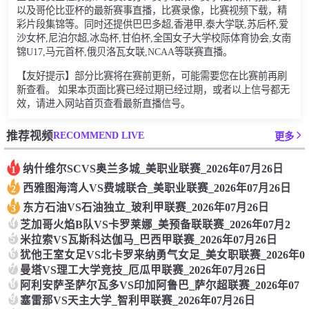
以及哥伦比亚杯的最新赛事直播，比赛录像，比赛视频下载，精
彩片段集锦等。同时还提供巴巴多超,香港甲,泰大学联,苏后杯,爱
沙女杯,尼泊尔超,冰岛杯,甘伯杯,全国女子大学校际体育协会,女南
锦U17,马元首杯,俄贝洛瓦女联,NCAA等联赛直播。
【友好提示】部分比赛将在赛前更新，可能需要您在比赛前再刷
新查看。 如果本页面比赛已经过期已经过期，或者以上信号都无
效，请进入网站首页查看最新直播信号。
RECOMMEND LIVE
推荐视频
更多
纳什维尔SCVS奥兰多城_美职业联赛_2026年07月26日
1
西雅图海湾人VS费城联合_美职业联赛_2026年07月26日
2
东方石油VS石油独立_玻利甲联赛_2026年07月26日
3
4
芝加哥火焰B队VS卡罗莱娜_美预备联联赛_2026年07月2
5
米拉索VS瓦斯科达伽马_巴西甲联赛_2026年07月26日
6
犹他王室女足VS北卡罗来纳勇气女足_美女职联赛_2026年0
7
曼塔VS理工大学竞技_厄瓜甲联赛_2026年07月26日
8
阿利安萨圣萨尔瓦多VS印加阿鲁巴_萨尔超联赛_2026年07
9
塞雷那VS天主大学_智利甲联赛_2026年07月26日