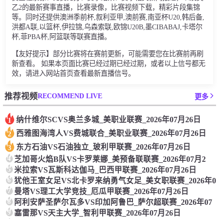
乙2的最新赛事直播，比赛录像，比赛视频下载，精彩片段集锦
等。同时还提供澳洲季前杯,叙利亚甲,澳前赛,南亚杯U20,韩后备,
洪都A联,以篮杯,伊拉锦,乌森索联,欧锦U20B,墨CIBABAJ,卡塔尔
杯,菲PBA杯,阿篮联等联赛直播。
【友好提示】部分比赛将在赛前更新，可能需要您在比赛前再刷
新查看。 如果本页面比赛已经过期已经过期，或者以上信号都无
效，请进入网站首页查看最新直播信号。
RECOMMEND LIVE
推荐视频
更多
纳什维尔SCVS奥兰多城_美职业联赛_2026年07月26日
1
西雅图海湾人VS费城联合_美职业联赛_2026年07月26日
2
东方石油VS石油独立_玻利甲联赛_2026年07月26日
3
4
芝加哥火焰B队VS卡罗莱娜_美预备联联赛_2026年07月2
5
米拉索VS瓦斯科达伽马_巴西甲联赛_2026年07月26日
6
犹他王室女足VS北卡罗来纳勇气女足_美女职联赛_2026年0
7
曼塔VS理工大学竞技_厄瓜甲联赛_2026年07月26日
8
阿利安萨圣萨尔瓦多VS印加阿鲁巴_萨尔超联赛_2026年07
9
塞雷那VS天主大学_智利甲联赛_2026年07月26日