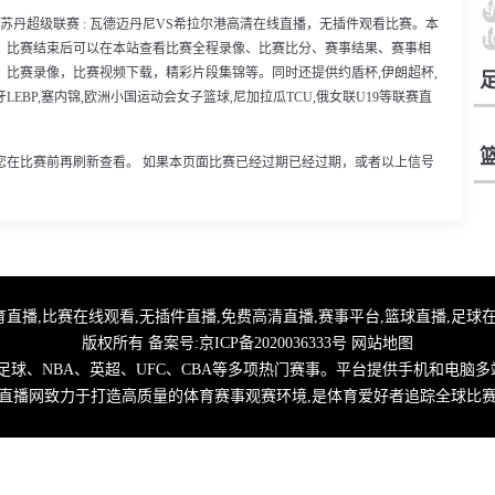
9
45分，苏丹超级联赛 : 瓦德迈丹尼VS希拉尔港高清在线直播，无插件观看比赛。本
1
。比赛结束后可以在本站查看比赛全程录像、比赛比分、赛事结果、赛事相
比赛录像，比赛视频下载，精彩片段集锦等。同时还提供约盾杯,伊朗超杯,
牙LEBP,塞内锦,欧洲小国运动会女子篮球,尼加拉瓜TCU,俄女联U19等联赛直
您在比赛前再刷新查看。 如果本页面比赛已经过期已经过期，或者以上信号
,优直播足球,体育直播,比赛在线观看,无插件直播,免费高清直播,赛事平台,篮球直播,
版权所有 备案号:
京ICP备2020036333号
网站地图
球、NBA、英超、UFC、CBA等多项热门赛事。平台提供手机和电脑多
直播网致力于打造高质量的体育赛事观赛环境,是体育爱好者追踪全球比