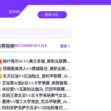
篮球快讯
其他转播
推荐视频
RECOMMEND LIVE
更多
纳什维尔SCVS奥兰多城_美职业联赛_2026年07月26日
西雅图海湾人VS费城联合_美职业联赛_2026年07月26日
东方石油VS石油独立_玻利甲联赛_2026年07月26日
芝加哥火焰B队VS卡罗莱娜_美预备联联赛_2026年07月2
米拉索VS瓦斯科达伽马_巴西甲联赛_2026年07月26日
犹他王室女足VS北卡罗来纳勇气女足_美女职联赛_2026年0
曼塔VS理工大学竞技_厄瓜甲联赛_2026年07月26日
阿利安萨圣萨尔瓦多VS印加阿鲁巴_萨尔超联赛_2026年07