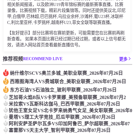
相关新闻报道，以及欧洲U19青年锦标赛的最新赛事直播，比赛
录像，比赛视频下载，精彩片段集锦等。同时还提供英议北,印尼
甲,白俄甲,巴林超,巴巴挑杯,乌拉业余杯,沙滩杯,葡U23杯,冰联杯
C,利比里亚杯,卡罗挑杯,越南杯U23,菲女全联等联赛直播。
【友好提示】部分比赛将在赛前更新，可能需要您在比赛前再刷
新查看。 如果本页面比赛已经过期已经过期，或者以上信号都无
效，请进入网站首页查看最新直播信号。
RECOMMEND LIVE
推荐视频
更多
纳什维尔SCVS奥兰多城_美职业联赛_2026年07月26日
1
西雅图海湾人VS费城联合_美职业联赛_2026年07月26日
2
东方石油VS石油独立_玻利甲联赛_2026年07月26日
3
4
芝加哥火焰B队VS卡罗莱娜_美预备联联赛_2026年07月2
5
米拉索VS瓦斯科达伽马_巴西甲联赛_2026年07月26日
6
犹他王室女足VS北卡罗来纳勇气女足_美女职联赛_2026年0
7
曼塔VS理工大学竞技_厄瓜甲联赛_2026年07月26日
8
阿利安萨圣萨尔瓦多VS印加阿鲁巴_萨尔超联赛_2026年07
9
塞雷那VS天主大学_智利甲联赛_2026年07月26日