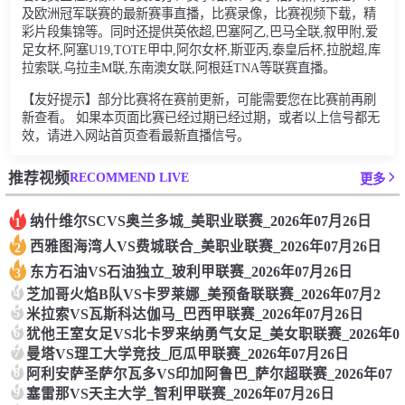
及欧洲冠军联赛的最新赛事直播，比赛录像，比赛视频下载，精
彩片段集锦等。同时还提供英依超,巴塞阿乙,巴马全联,叙甲附,爱
足女杯,阿塞U19,TOTE甲中,阿尔女杯,斯亚丙,泰皇后杯,拉脱超,库
拉索联,乌拉圭M联,东南澳女联,阿根廷TNA等联赛直播。
【友好提示】部分比赛将在赛前更新，可能需要您在比赛前再刷
新查看。 如果本页面比赛已经过期已经过期，或者以上信号都无
效，请进入网站首页查看最新直播信号。
RECOMMEND LIVE
推荐视频
更多
纳什维尔SCVS奥兰多城_美职业联赛_2026年07月26日
1
西雅图海湾人VS费城联合_美职业联赛_2026年07月26日
2
东方石油VS石油独立_玻利甲联赛_2026年07月26日
3
4
芝加哥火焰B队VS卡罗莱娜_美预备联联赛_2026年07月2
5
米拉索VS瓦斯科达伽马_巴西甲联赛_2026年07月26日
6
犹他王室女足VS北卡罗来纳勇气女足_美女职联赛_2026年0
7
曼塔VS理工大学竞技_厄瓜甲联赛_2026年07月26日
8
阿利安萨圣萨尔瓦多VS印加阿鲁巴_萨尔超联赛_2026年07
9
塞雷那VS天主大学_智利甲联赛_2026年07月26日