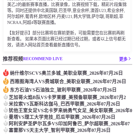
美乙2的最新赛事直播，比赛录像，比赛视频下载，精彩片段集锦
等。同时还提供中北美国联,巴圣甲,意业余杯,澳首U23,希业余杯,
阿尔超杯,葡青杯,欧地区杯,丹麦U21,韩大学锦,萨尔联,哥斯超,菲
NCRAA,阿超4等联赛直播。
【友好提示】部分比赛将在赛前更新，可能需要您在比赛前再刷
新查看。 如果本页面比赛已经过期已经过期，或者以上信号都无
效，请进入网站首页查看最新直播信号。
RECOMMEND LIVE
推荐视频
更多
纳什维尔SCVS奥兰多城_美职业联赛_2026年07月26日
1
西雅图海湾人VS费城联合_美职业联赛_2026年07月26日
2
东方石油VS石油独立_玻利甲联赛_2026年07月26日
3
4
芝加哥火焰B队VS卡罗莱娜_美预备联联赛_2026年07月2
5
米拉索VS瓦斯科达伽马_巴西甲联赛_2026年07月26日
6
犹他王室女足VS北卡罗来纳勇气女足_美女职联赛_2026年0
7
曼塔VS理工大学竞技_厄瓜甲联赛_2026年07月26日
8
阿利安萨圣萨尔瓦多VS印加阿鲁巴_萨尔超联赛_2026年07
9
塞雷那VS天主大学_智利甲联赛_2026年07月26日