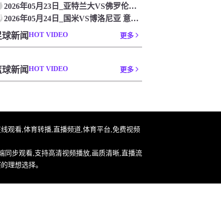
2026年05月23日_亚特兰大VS佛罗伦萨 意甲录像_全场
0
2026年05月24日_国米VS博洛尼亚 意甲录像_高清录像
足球新闻
HOT VIDEO
更多
篮球新闻
HOT VIDEO
更多
足球在线观看,体育转播,直播频道,体育平台,免费视频
端同步观看,支持高清视频播放,画质清晰,直播流
赛的理想选择。