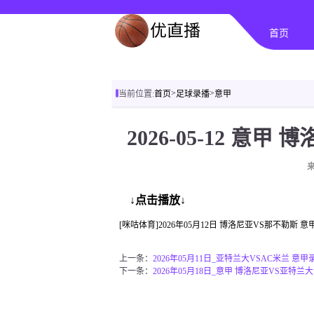
首页
>
>
当前位置:
首页
足球录播
意甲
2026-05-12 意
↓点击播放↓
[咪咕体育]2026年05月12日 博洛尼亚VS那不勒斯
上一条：
2026年05月11日_亚特兰大VSAC米兰 意甲
下一条：
2026年05月18日_意甲 博洛尼亚VS亚特兰