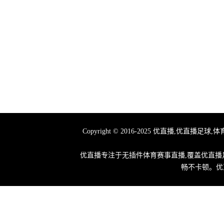
Copyright © 2016-2025 优直播
优直播专注于无插件体育赛事直播,覆盖优直播足
畅不卡顿。优