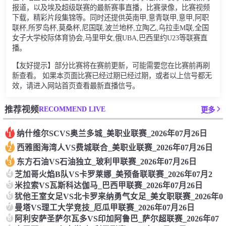
报道，以及埃及超级联赛的最新赛事直播，比赛录像，比赛视频
下载，精彩片段集锦等。同时还提供英南甲,意青联甲,意甲,阿职
联杯,所罗岛杯,莫桑杯,尼国联,波兰地杯,立陶乙,乌拉圭M联,全国
女子大学校际体育协会,马里甲女,俄UBA,巴西里约U23等联赛直
播。
【友好提示】部分比赛将在赛前更新，可能需要您在比赛前再刷
新查看。 如果本页面比赛已经过期已经过期，或者以上信号都无
效，请进入网站首页查看最新直播信号。
RECOMMEND LIVE
推荐视频
更多
纳什维尔SCVS奥兰多城_美职业联赛_2026年07月26日
1
西雅图海湾人VS费城联合_美职业联赛_2026年07月26日
2
东方石油VS石油独立_玻利甲联赛_2026年07月26日
3
4
芝加哥火焰B队VS卡罗莱娜_美预备联联赛_2026年07月2
5
米拉索VS瓦斯科达伽马_巴西甲联赛_2026年07月26日
6
犹他王室女足VS北卡罗来纳勇气女足_美女职联赛_2026年0
7
曼塔VS理工大学竞技_厄瓜甲联赛_2026年07月26日
8
阿利安萨圣萨尔瓦多VS印加阿鲁巴_萨尔超联赛_2026年07