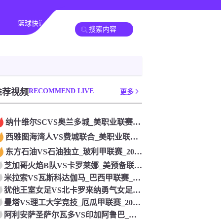
篮球快讯
其他转播
推荐视频
RECOMMEND LIVE
更多
纳什维尔SCVS奥兰多城_美职业联赛_2026年07月26日
西雅图海湾人VS费城联合_美职业联赛_2026年07月26日
东方石油VS石油独立_玻利甲联赛_2026年07月26日
芝加哥火焰B队VS卡罗莱娜_美预备联联赛_2026年07月2
米拉索VS瓦斯科达伽马_巴西甲联赛_2026年07月26日
犹他王室女足VS北卡罗来纳勇气女足_美女职联赛_2026年0
曼塔VS理工大学竞技_厄瓜甲联赛_2026年07月26日
阿利安萨圣萨尔瓦多VS印加阿鲁巴_萨尔超联赛_2026年07