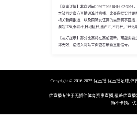
【赛事详情】北京时间2026年06月04日 02:3
本站同步官方直播源准时直播，比赛数据实时更
相关新闻报道，以及国际友谊赛的最新赛事直播，
澳超U20,泰联杯,日地区杯,墨西乙,不丹杯,卢旺达
【友好提示】部分比赛将在赛前更新，可能需要
都无效，请进入网站首页查看最新直播信号。
Copyright © 2016-2025 优直播
优直播专注于无插件体育赛事直播,覆盖优直播足
畅不卡顿。优