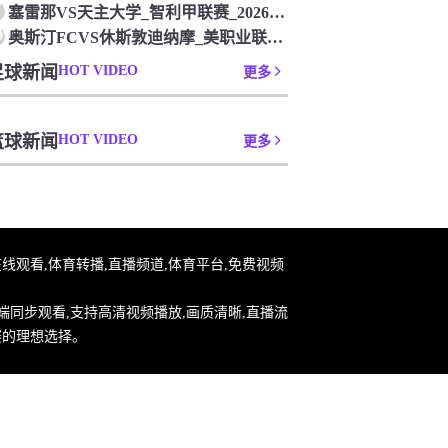
塞雷那VS天主大学_智利甲联赛_2026年07月26日
0
奥斯汀FCVS休斯敦迪纳摩_美职业联赛_2026年07月26
足球新闻
HOT VIDEO
更多
篮球新闻
HOT VIDEO
更多
足球在线观看,体育转播,直播频道,体育平台,免费视频
端同步观看,支持高清视频播放,画质清晰,直播流
赛的理想选择。