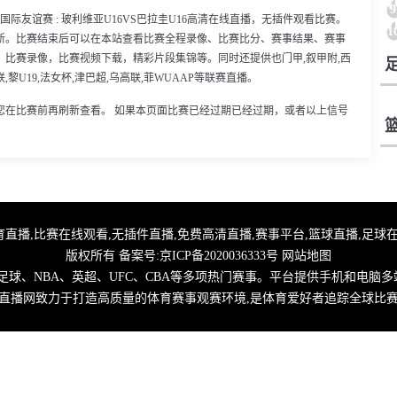
9
0分，国际友谊赛 : 玻利维亚U16VS巴拉圭U16高清在线直播，无插件观看比赛。
1
新。比赛结束后可以在本站查看比赛全程录像、比赛比分、赛事结果、赛事
比赛录像，比赛视频下载，精彩片段集锦等。同时还提供也门甲,叙甲附,西
联,黎U19,法女杯,津巴超,乌高联,菲WUAAP等联赛直播。
您在比赛前再刷新查看。 如果本页面比赛已经过期已经过期，或者以上信号
,优直播足球,体育直播,比赛在线观看,无插件直播,免费高清直播,赛事平台,篮球直播,
版权所有 备案号:
京ICP备2020036333号
网站地图
球、NBA、英超、UFC、CBA等多项热门赛事。平台提供手机和电脑多
直播网致力于打造高质量的体育赛事观赛环境,是体育爱好者追踪全球比