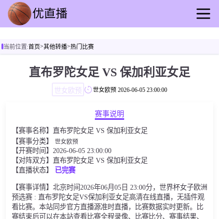
首页
>
>
当前位置:
首页
其他转播
热门比赛
足球直播
篮球直播
直布罗陀女足 VS 保加利亚女足
足球录播
世女欧预
世女欧预
2026-06-05 23:00:00
篮球回放
足球资讯
赛事说明
篮球快讯
【赛事名称】直布罗陀女足 VS 保加利亚女足
其他转播
【赛事分类】
世女欧预
【开赛时间】2026-06-05 23:00:00
【对阵双方】直布罗陀女足 VS 保加利亚女足
【直播状态】
已完赛
【赛事详情】北京时间2026年06月05日 23:00分，世界杯女子欧洲
预选赛 : 直布罗陀女足VS保加利亚女足高清在线直播，无插件观
看比赛。本站同步官方直播源准时直播，比赛数据实时更新。比
赛结束后可以在本站查看比赛全程录像、比赛比分、赛事结果、