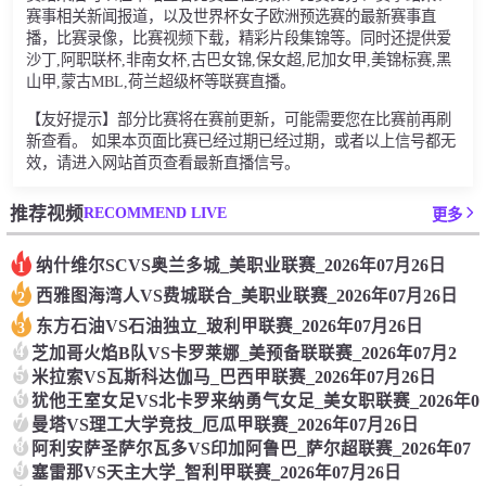
赛事相关新闻报道，以及世界杯女子欧洲预选赛的最新赛事直
播，比赛录像，比赛视频下载，精彩片段集锦等。同时还提供爱
沙丁,阿职联杯,非南女杯,古巴女锦,保女超,尼加女甲,美锦标赛,黑
山甲,蒙古MBL,荷兰超级杯等联赛直播。
【友好提示】部分比赛将在赛前更新，可能需要您在比赛前再刷
新查看。 如果本页面比赛已经过期已经过期，或者以上信号都无
效，请进入网站首页查看最新直播信号。
RECOMMEND LIVE
推荐视频
更多
纳什维尔SCVS奥兰多城_美职业联赛_2026年07月26日
1
西雅图海湾人VS费城联合_美职业联赛_2026年07月26日
2
东方石油VS石油独立_玻利甲联赛_2026年07月26日
3
4
芝加哥火焰B队VS卡罗莱娜_美预备联联赛_2026年07月2
5
米拉索VS瓦斯科达伽马_巴西甲联赛_2026年07月26日
6
犹他王室女足VS北卡罗来纳勇气女足_美女职联赛_2026年0
7
曼塔VS理工大学竞技_厄瓜甲联赛_2026年07月26日
8
阿利安萨圣萨尔瓦多VS印加阿鲁巴_萨尔超联赛_2026年07
9
塞雷那VS天主大学_智利甲联赛_2026年07月26日