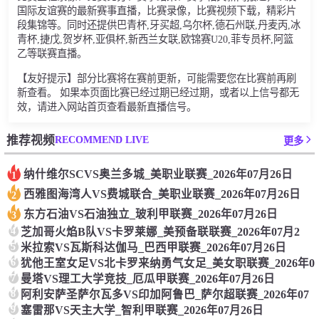
国际友谊赛的最新赛事直播，比赛录像，比赛视频下载，精彩片
段集锦等。同时还提供巴青杯,牙买超,乌尔杯,德石州联,丹麦丙,冰
青杯,捷戊,贺岁杯,亚俱杯,新西兰女联,欧锦赛U20,菲专员杯,阿篮
乙等联赛直播。
【友好提示】部分比赛将在赛前更新，可能需要您在比赛前再刷
新查看。 如果本页面比赛已经过期已经过期，或者以上信号都无
效，请进入网站首页查看最新直播信号。
RECOMMEND LIVE
推荐视频
更多
纳什维尔SCVS奥兰多城_美职业联赛_2026年07月26日
1
西雅图海湾人VS费城联合_美职业联赛_2026年07月26日
2
东方石油VS石油独立_玻利甲联赛_2026年07月26日
3
4
芝加哥火焰B队VS卡罗莱娜_美预备联联赛_2026年07月2
5
米拉索VS瓦斯科达伽马_巴西甲联赛_2026年07月26日
6
犹他王室女足VS北卡罗来纳勇气女足_美女职联赛_2026年0
7
曼塔VS理工大学竞技_厄瓜甲联赛_2026年07月26日
8
阿利安萨圣萨尔瓦多VS印加阿鲁巴_萨尔超联赛_2026年07
9
塞雷那VS天主大学_智利甲联赛_2026年07月26日