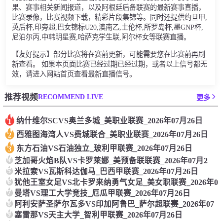
果、赛事相关新闻报道，以及阿根廷后备联赛的最新赛事直播，
比赛录像，比赛视频下载，精彩片段集锦等。同时还提供约旦甲,
英后杯,印旁超,巴女锦标U20,澳南乙,土伦杯,所罗岛杯,墨GNP杯,
尼泊尔丙,中韩明星赛,哈萨克学生联,阿尔杯女等联赛直播。
【友好提示】部分比赛将在赛前更新，可能需要您在比赛前再刷
新查看。 如果本页面比赛已经过期已经过期，或者以上信号都无
效，请进入网站首页查看最新直播信号。
RECOMMEND LIVE
推荐视频
更多
纳什维尔SCVS奥兰多城_美职业联赛_2026年07月26日
1
西雅图海湾人VS费城联合_美职业联赛_2026年07月26日
2
东方石油VS石油独立_玻利甲联赛_2026年07月26日
3
4
芝加哥火焰B队VS卡罗莱娜_美预备联联赛_2026年07月2
5
米拉索VS瓦斯科达伽马_巴西甲联赛_2026年07月26日
6
犹他王室女足VS北卡罗来纳勇气女足_美女职联赛_2026年0
7
曼塔VS理工大学竞技_厄瓜甲联赛_2026年07月26日
8
阿利安萨圣萨尔瓦多VS印加阿鲁巴_萨尔超联赛_2026年07
9
塞雷那VS天主大学_智利甲联赛_2026年07月26日