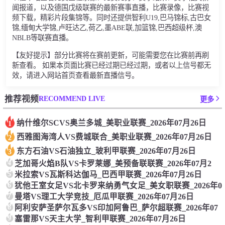
闻报道，以及德国戊级联赛的最新赛事直播，比赛录像，比赛视
频下载，精彩片段集锦等。同时还提供智利U19,巴马锦标,古巴女
锦,缅甸大学锦,卢旺达乙,荷乙,墨ABE联,加篮锦,巴西超级杯,澳
NBLB等联赛直播。
【友好提示】部分比赛将在赛前更新，可能需要您在比赛前再刷
新查看。 如果本页面比赛已经过期已经过期，或者以上信号都无
效，请进入网站首页查看最新直播信号。
RECOMMEND LIVE
推荐视频
更多
纳什维尔SCVS奥兰多城_美职业联赛_2026年07月26日
1
西雅图海湾人VS费城联合_美职业联赛_2026年07月26日
2
东方石油VS石油独立_玻利甲联赛_2026年07月26日
3
4
芝加哥火焰B队VS卡罗莱娜_美预备联联赛_2026年07月2
5
米拉索VS瓦斯科达伽马_巴西甲联赛_2026年07月26日
6
犹他王室女足VS北卡罗来纳勇气女足_美女职联赛_2026年0
7
曼塔VS理工大学竞技_厄瓜甲联赛_2026年07月26日
8
阿利安萨圣萨尔瓦多VS印加阿鲁巴_萨尔超联赛_2026年07
9
塞雷那VS天主大学_智利甲联赛_2026年07月26日