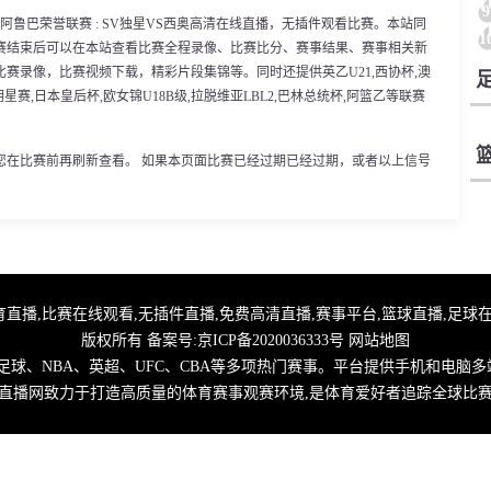
9
30分，阿鲁巴荣誉联赛 : SV独星VS西奥高清在线直播，无插件观看比赛。本站同
1
赛结束后可以在本站查看比赛全程录像、比赛比分、赛事结果、赛事相关新
赛录像，比赛视频下载，精彩片段集锦等。同时还提供英乙U21,西协杯,澳
明星赛,日本皇后杯,欧女锦U18B级,拉脱维亚LBL2,巴林总统杯,阿篮乙等联赛
您在比赛前再刷新查看。 如果本页面比赛已经过期已经过期，或者以上信号
,优直播足球,体育直播,比赛在线观看,无插件直播,免费高清直播,赛事平台,篮球直播,
版权所有 备案号:
京ICP备2020036333号
网站地图
球、NBA、英超、UFC、CBA等多项热门赛事。平台提供手机和电脑多
直播网致力于打造高质量的体育赛事观赛环境,是体育爱好者追踪全球比