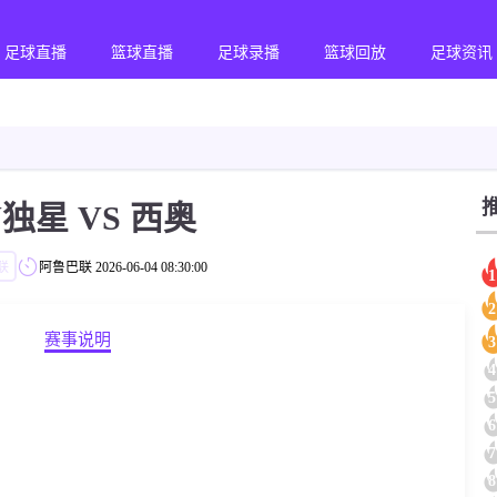
足球直播
篮球直播
足球录播
篮球回放
足球资讯
V独星 VS 西奥
联
阿鲁巴联
2026-06-04 08:30:00
1
2
赛事说明
3
4
5
6
7
8