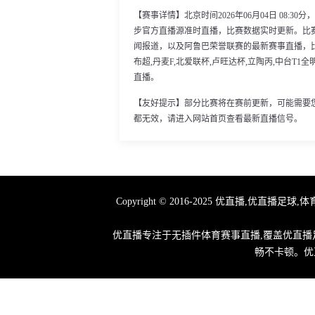
【赛事详情】北京时间2026年06月04日 08:
步官方直播源准时直播，比赛数据实时更新。比
闻报道，以及阿鲁巴荣誉联赛的最新赛事直播，比
布超,丹麦F,北爱联杯,卢旺达杯,立陶丙,中台T1全
直播。
【友好提示】部分比赛将在赛前更新，可能需要
都无效，请进入网站首页查看最新直播信号。
Copyright © 2016-2025 优直播
优直播专注于无插件体育赛事直播,覆盖优直播足
畅不卡顿。优