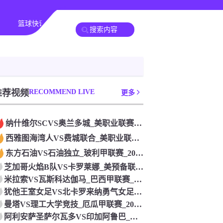
篮球快讯
其他转播
推荐视频
RECOMMEND LIVE
更多
纳什维尔SCVS奥兰多城_美职业联赛_2026年07月26日
西雅图海湾人VS费城联合_美职业联赛_2026年07月26日
东方石油VS石油独立_玻利甲联赛_2026年07月26日
芝加哥火焰B队VS卡罗莱娜_美预备联联赛_2026年07月2
米拉索VS瓦斯科达伽马_巴西甲联赛_2026年07月26日
犹他王室女足VS北卡罗来纳勇气女足_美女职联赛_2026年0
曼塔VS理工大学竞技_厄瓜甲联赛_2026年07月26日
阿利安萨圣萨尔瓦多VS印加阿鲁巴_萨尔超联赛_2026年07