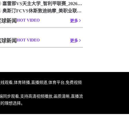
塞雷那VS天主大学_智利甲联赛_2026年07月26日
0
奥斯汀FCVS休斯敦迪纳摩_美职业联赛_2026年07月26
足球新闻
HOT VIDEO
更多
篮球新闻
HOT VIDEO
更多
足球在线观看,体育转播,直播频道,体育平台,免费视频
端同步观看,支持高清视频播放,画质清晰,直播流
赛的理想选择。