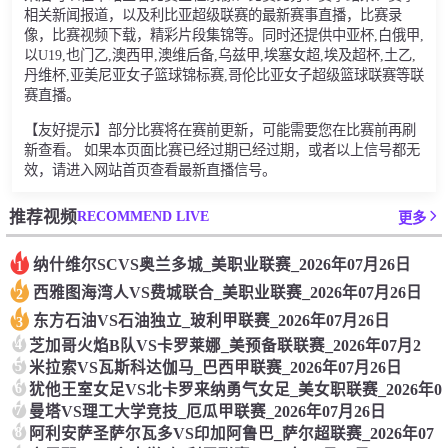
相关新闻报道，以及利比亚超级联赛的最新赛事直播，比赛录
像，比赛视频下载，精彩片段集锦等。同时还提供中亚杯,白俄甲,
以U19,也门乙,澳西甲,澳维后备,乌兹甲,埃塞女超,埃及超杯,土乙,
丹维杯,亚美尼亚女子篮球锦标赛,哥伦比亚女子超级篮球联赛等联
赛直播。
【友好提示】部分比赛将在赛前更新，可能需要您在比赛前再刷
新查看。 如果本页面比赛已经过期已经过期，或者以上信号都无
效，请进入网站首页查看最新直播信号。
RECOMMEND LIVE
推荐视频
更多
纳什维尔SCVS奥兰多城_美职业联赛_2026年07月26日
1
西雅图海湾人VS费城联合_美职业联赛_2026年07月26日
2
东方石油VS石油独立_玻利甲联赛_2026年07月26日
3
4
芝加哥火焰B队VS卡罗莱娜_美预备联联赛_2026年07月2
5
米拉索VS瓦斯科达伽马_巴西甲联赛_2026年07月26日
6
犹他王室女足VS北卡罗来纳勇气女足_美女职联赛_2026年0
7
曼塔VS理工大学竞技_厄瓜甲联赛_2026年07月26日
8
阿利安萨圣萨尔瓦多VS印加阿鲁巴_萨尔超联赛_2026年07