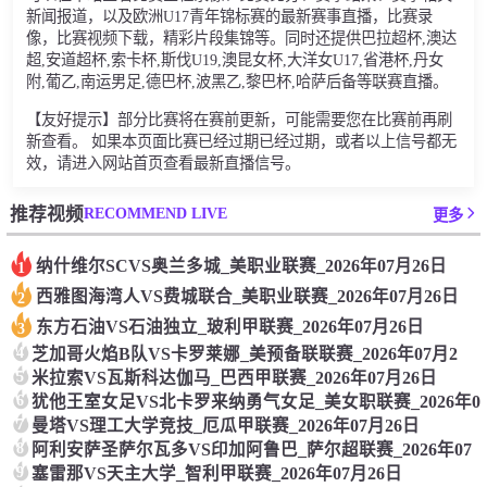
新闻报道，以及欧洲U17青年锦标赛的最新赛事直播，比赛录
像，比赛视频下载，精彩片段集锦等。同时还提供巴拉超杯,澳达
超,安道超杯,索卡杯,斯伐U19,澳昆女杯,大洋女U17,省港杯,丹女
附,葡乙,南运男足,德巴杯,波黑乙,黎巴杯,哈萨后备等联赛直播。
【友好提示】部分比赛将在赛前更新，可能需要您在比赛前再刷
新查看。 如果本页面比赛已经过期已经过期，或者以上信号都无
效，请进入网站首页查看最新直播信号。
RECOMMEND LIVE
推荐视频
更多
纳什维尔SCVS奥兰多城_美职业联赛_2026年07月26日
1
西雅图海湾人VS费城联合_美职业联赛_2026年07月26日
2
东方石油VS石油独立_玻利甲联赛_2026年07月26日
3
4
芝加哥火焰B队VS卡罗莱娜_美预备联联赛_2026年07月2
5
米拉索VS瓦斯科达伽马_巴西甲联赛_2026年07月26日
6
犹他王室女足VS北卡罗来纳勇气女足_美女职联赛_2026年0
7
曼塔VS理工大学竞技_厄瓜甲联赛_2026年07月26日
8
阿利安萨圣萨尔瓦多VS印加阿鲁巴_萨尔超联赛_2026年07
9
塞雷那VS天主大学_智利甲联赛_2026年07月26日