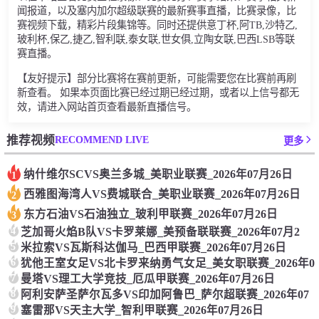
闻报道，以及塞内加尔超级联赛的最新赛事直播，比赛录像，比
赛视频下载，精彩片段集锦等。同时还提供意丁杯,阿TB,沙特乙,
玻利杯,保乙,捷乙,智利联,泰女联,世女俱,立陶女联,巴西LSB等联
赛直播。
【友好提示】部分比赛将在赛前更新，可能需要您在比赛前再刷
新查看。 如果本页面比赛已经过期已经过期，或者以上信号都无
效，请进入网站首页查看最新直播信号。
RECOMMEND LIVE
推荐视频
更多
纳什维尔SCVS奥兰多城_美职业联赛_2026年07月26日
1
西雅图海湾人VS费城联合_美职业联赛_2026年07月26日
2
东方石油VS石油独立_玻利甲联赛_2026年07月26日
3
4
芝加哥火焰B队VS卡罗莱娜_美预备联联赛_2026年07月2
5
米拉索VS瓦斯科达伽马_巴西甲联赛_2026年07月26日
6
犹他王室女足VS北卡罗来纳勇气女足_美女职联赛_2026年0
7
曼塔VS理工大学竞技_厄瓜甲联赛_2026年07月26日
8
阿利安萨圣萨尔瓦多VS印加阿鲁巴_萨尔超联赛_2026年07
9
塞雷那VS天主大学_智利甲联赛_2026年07月26日