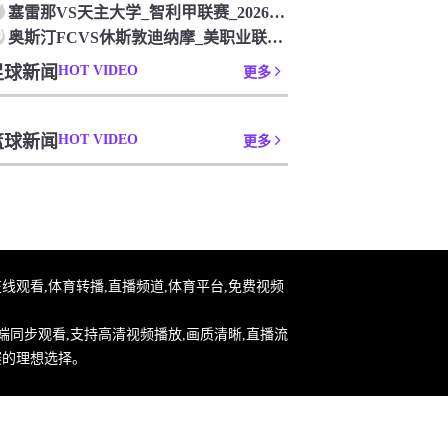
塞雷那VS天主大学_智利甲联赛_2026年07月26日
0
奥斯汀FCVS休斯敦迪纳摩_美职业联赛_2026年07月26
足球新闻
HOT VIDEO
更多
篮球新闻
HOT VIDEO
更多
足球在线观看,体育转播,直播频道,体育平台,免费视频
端同步观看,支持高清视频播放,画质清晰,直播流
赛的理想选择。