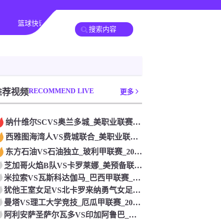
篮球快讯
其他转播
推荐视频
RECOMMEND LIVE
更多
纳什维尔SCVS奥兰多城_美职业联赛_2026年07月26日
西雅图海湾人VS费城联合_美职业联赛_2026年07月26日
东方石油VS石油独立_玻利甲联赛_2026年07月26日
芝加哥火焰B队VS卡罗莱娜_美预备联联赛_2026年07月2
米拉索VS瓦斯科达伽马_巴西甲联赛_2026年07月26日
犹他王室女足VS北卡罗来纳勇气女足_美女职联赛_2026年0
曼塔VS理工大学竞技_厄瓜甲联赛_2026年07月26日
阿利安萨圣萨尔瓦多VS印加阿鲁巴_萨尔超联赛_2026年07