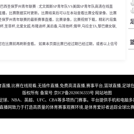
9
0分，巴西圣保罗州青年联赛 : 尤文图斯SP青年队VS美国SP青年队高清在线直
1
直播，比赛数据实时更新。比赛结束后可以在本站查看比赛全程录像、比赛
圣保罗州青年联赛的最新赛事直播，比赛录像，比赛视频下载，精彩片段集
杯,圣菲杯,北爱女超,布隆迪杯,美后备,马耳他杯,俄甲,乌拉圭TA,黎巴嫩女联,
您在比赛前再刷新查看。 如果本页面比赛已经过期已经过期，或者以上信号
,优直播足球,体育直播,比赛在线观看,无插件直播,免费高清直播,赛事平台,篮球直播,
版权所有 备案号:
京ICP备2020036333号
网站地图
球、NBA、英超、UFC、CBA等多项热门赛事。平台提供手机和电脑多
直播网致力于打造高质量的体育赛事观赛环境,是体育爱好者追踪全球比