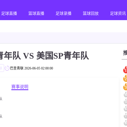
足球直播
篮球直播
足球录播
篮球回放
足球资讯
年队 VS 美国SP青年队
联
巴圣青联
2026-06-05 02:00:00
1
2
赛事说明
3
4
队
5
6
7
队
8