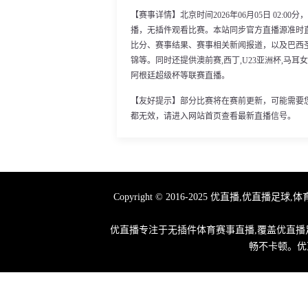
【赛事详情】北京时间2026年06月05日 02:0
播，无插件观看比赛。本站同步官方直播源准时
比分、赛事结果、赛事相关新闻报道，以及巴西
锦等。同时还提供澳前赛,西丁,U23亚洲杯,马耳女
阿根廷超级杯等联赛直播。
【友好提示】部分比赛将在赛前更新，可能需要
都无效，请进入网站首页查看最新直播信号。
Copyright © 2016-2025 优直播
优直播专注于无插件体育赛事直播,覆盖优直播足
畅不卡顿。优