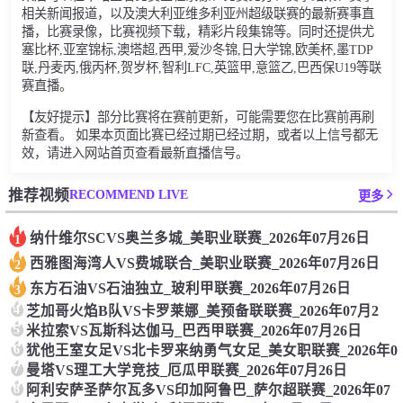
相关新闻报道，以及澳大利亚维多利亚州超级联赛的最新赛事直
播，比赛录像，比赛视频下载，精彩片段集锦等。同时还提供尤
塞比杯,亚室锦标,澳塔超,西甲,爱沙冬锦,日大学锦,欧美杯,墨TDP
联,丹麦丙,俄丙杯,贺岁杯,智利LFC,英篮甲,意篮乙,巴西保U19等联
赛直播。
【友好提示】部分比赛将在赛前更新，可能需要您在比赛前再刷
新查看。 如果本页面比赛已经过期已经过期，或者以上信号都无
效，请进入网站首页查看最新直播信号。
RECOMMEND LIVE
推荐视频
更多
纳什维尔SCVS奥兰多城_美职业联赛_2026年07月26日
1
西雅图海湾人VS费城联合_美职业联赛_2026年07月26日
2
东方石油VS石油独立_玻利甲联赛_2026年07月26日
3
4
芝加哥火焰B队VS卡罗莱娜_美预备联联赛_2026年07月2
5
米拉索VS瓦斯科达伽马_巴西甲联赛_2026年07月26日
6
犹他王室女足VS北卡罗来纳勇气女足_美女职联赛_2026年0
7
曼塔VS理工大学竞技_厄瓜甲联赛_2026年07月26日
8
阿利安萨圣萨尔瓦多VS印加阿鲁巴_萨尔超联赛_2026年07