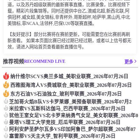
道，以及苏丹超级联赛的最新赛事直播，比赛录像，比赛视频下
载，精彩片段集锦等。同时还提供中台乙,澳威北超,新西北联,阿
俱冠杯,威女超,美女锦标,非青杯外,哥斯超杯,哈萨甲,黑山丙,中北
美锦标,菲NCAA,法领杯,巴保U20等联赛直播。
【友好提示】部分比赛将在赛前更新，可能需要您在比赛前再刷
新查看。 如果本页面比赛已经过期已经过期，或者以上信号都无
效，请进入网站首页查看最新直播信号。
RECOMMEND LIVE
推荐视频
更多
纳什维尔SCVS奥兰多城_美职业联赛_2026年07月26日
1
西雅图海湾人VS费城联合_美职业联赛_2026年07月26日
2
东方石油VS石油独立_玻利甲联赛_2026年07月26日
3
4
芝加哥火焰B队VS卡罗莱娜_美预备联联赛_2026年07月2
5
米拉索VS瓦斯科达伽马_巴西甲联赛_2026年07月26日
6
犹他王室女足VS北卡罗来纳勇气女足_美女职联赛_2026年0
7
曼塔VS理工大学竞技_厄瓜甲联赛_2026年07月26日
8
阿利安萨圣萨尔瓦多VS印加阿鲁巴_萨尔超联赛_2026年07
9
塞雷那VS天主大学_智利甲联赛_2026年07月26日