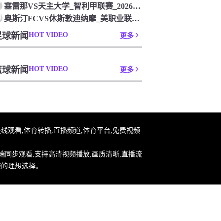
塞雷那VS天主大学_智利甲联赛_2026年07月26日
0
奥斯汀FCVS休斯敦迪纳摩_美职业联赛_2026年07月26
足球新闻
HOT VIDEO
更多
篮球新闻
HOT VIDEO
更多
足球在线观看,体育转播,直播频道,体育平台,免费视频
端同步观看,支持高清视频播放,画质清晰,直播流
赛的理想选择。