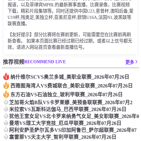
报道，以及菲律宾MPBL的最新赛事直播，比赛录像，比赛视频
下载，精彩片段集锦等。同时还提供中国U23,意普杯,澳阳后备,爱
U19杯,残奥足,美独立杯,亚美尼亚杯,欧锦U16A,法国N1,波黑联等
联赛直播。
【友好提示】部分比赛将在赛前更新，可能需要您在比赛前再刷
新查看。 如果本页面比赛已经过期已经过期，或者以上信号都无
效，请进入网站首页查看最新直播信号。
RECOMMEND LIVE
推荐视频
更多
纳什维尔SCVS奥兰多城_美职业联赛_2026年07月26日
1
西雅图海湾人VS费城联合_美职业联赛_2026年07月26日
2
东方石油VS石油独立_玻利甲联赛_2026年07月26日
3
4
芝加哥火焰B队VS卡罗莱娜_美预备联联赛_2026年07月2
5
米拉索VS瓦斯科达伽马_巴西甲联赛_2026年07月26日
6
犹他王室女足VS北卡罗来纳勇气女足_美女职联赛_2026年0
7
曼塔VS理工大学竞技_厄瓜甲联赛_2026年07月26日
8
阿利安萨圣萨尔瓦多VS印加阿鲁巴_萨尔超联赛_2026年07
9
塞雷那VS天主大学_智利甲联赛_2026年07月26日