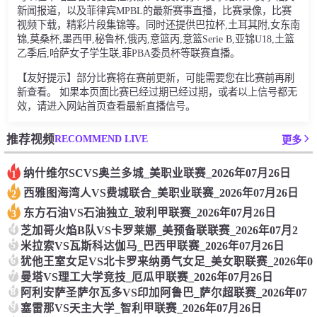
新闻报道，以及菲律宾MPBL的最新赛事直播，比赛录像，比赛
视频下载，精彩片段集锦等。同时还提供巴拉杯,土耳其附,女东南
锦,莫桑杯,墨西甲,秘鲁杯,俄丙,意篮丙,意篮Serie B,亚锦U18,土篮
乙季后,哈萨女子学生联,菲PBA委员杯等联赛直播。
【友好提示】部分比赛将在赛前更新，可能需要您在比赛前再刷
新查看。 如果本页面比赛已经过期已经过期，或者以上信号都无
效，请进入网站首页查看最新直播信号。
RECOMMEND LIVE
推荐视频
更多
纳什维尔SCVS奥兰多城_美职业联赛_2026年07月26日
1
西雅图海湾人VS费城联合_美职业联赛_2026年07月26日
2
东方石油VS石油独立_玻利甲联赛_2026年07月26日
3
4
芝加哥火焰B队VS卡罗莱娜_美预备联联赛_2026年07月2
5
米拉索VS瓦斯科达伽马_巴西甲联赛_2026年07月26日
6
犹他王室女足VS北卡罗来纳勇气女足_美女职联赛_2026年0
7
曼塔VS理工大学竞技_厄瓜甲联赛_2026年07月26日
8
阿利安萨圣萨尔瓦多VS印加阿鲁巴_萨尔超联赛_2026年07
9
塞雷那VS天主大学_智利甲联赛_2026年07月26日