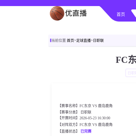
首页
>
>
当前位置:
首页
足球直播
日职联
FC
日职
【赛事名称】FC东京 VS 鹿岛鹿角
【赛事分类】
日职联
【开赛时间】2026-05-23 16:30:00
【对阵双方】FC东京 VS 鹿岛鹿角
【直播状态】
已完赛