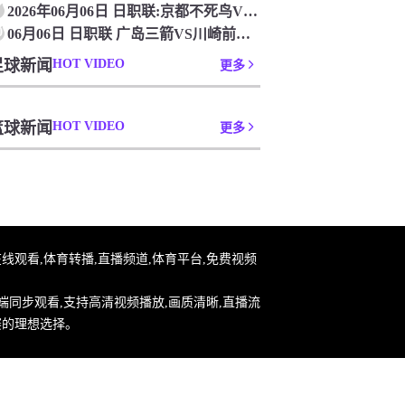
2026年06月06日 日职联:京都不死鸟VS柏太阳神_免费
0
06月06日 日职联 广岛三箭VS川崎前锋[无插件直播]
足球新闻
HOT VIDEO
更多
篮球新闻
HOT VIDEO
更多
足球在线观看,体育转播,直播频道,体育平台,免费视频
端同步观看,支持高清视频播放,画质清晰,直播流
赛的理想选择。