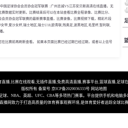
9
30分，中国足球协会会员协会冠军联赛 : 广州志诚VS江苏安贝斯高清在线直播，无
1
比赛数据实时更新。比赛结束后可以在本站查看比赛全程录像、比赛比分、
会会员协会冠军联赛的最新赛事直播，比赛录像，比赛视频下载，精彩片段
甲,爱沙女杯,瑞士地区,瑞士U18,欧青联,残奥足,波黑地区,毛里杯,智利联,
直播。
您在比赛前再刷新查看。 如果本页面比赛已经过期已经过期，或者以上信号
,优直播足球,体育直播,比赛在线观看,无插件直播,免费高清直播,赛事平台,篮球直播,
版权所有 备案号:
京ICP备2020036333号
网站地图
球、NBA、英超、UFC、CBA等多项热门赛事。平台提供手机和电脑多
直播网致力于打造高质量的体育赛事观赛环境,是体育爱好者追踪全球比