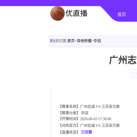
首页
>
>
当前位置:
首页
其他转播
中冠
广州志
中
【赛事名称】广州志诚 VS 江苏安贝斯
【赛事分类】
中冠
【开赛时间】2026-06-03 17:30:00
【对阵双方】广州志诚 VS 江苏安贝斯
【直播状态】
已完赛