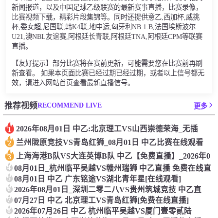
新闻报道，以及中国足球乙级联赛的最新赛事直播，比赛录像，
比赛视频下载，精彩片段集锦等。同时还提供意乙,西加杯,威挑
杯,委女超,尼国联,韩K4联,地中运,匈牙利NB 1.B,法国埃斯波尔
U21,澳NBL友谊赛,阿根廷长青联,阿根廷TNA,阿根廷CPM等联赛
直播。
【友好提示】部分比赛将在赛前更新，可能需要您在比赛前再刷
新查看。 如果本页面比赛已经过期已经过期，或者以上信号都无
效，请进入网站首页查看最新直播信号。
RECOMMEND LIVE
推荐视频
更多
2026年08月01日 中乙:北京理工VS山西崇德荣海_无插
1
兰州陇原竞技VS青岛红狮_08月01日 中乙比赛在线观看
2
上海海港B队VS大连英博B队 中乙【免费直播】_2026年0
3
4
08月01日_杭州临平吴越VS赣州瑞狮 中乙直播 免费在线直
5
08月01日 中乙 广东铭途VS湖北青年星[在线观看]
6
2026年08月01日_深圳二零二八VS贵州筑城竞技 中乙直
7
07月27日 中乙 北京理工VS青岛红狮[免费在线直播]
8
2026年07月26日 中乙 杭州临平吴越VS厦门壹零贰陆