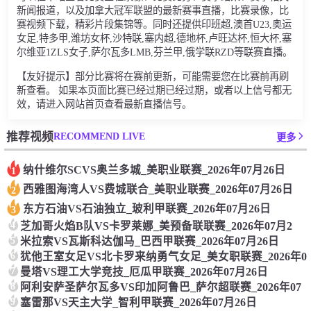
新闻报道，以及加拿大冠军联盟的最新赛事直播，比赛录像，比
赛视频下载，精彩片段集锦等。同时还提供印班超,澳首U23,奥运
女足,特多甲,潍坊女杯,沙特联,塞内超,德地杯,卢旺达杯,恒大杯,塞
尔维亚1ZLS女子,萨尔瓦多LMB,芬兰甲,俄学联RZD等联赛直播。
【友好提示】部分比赛将在赛前更新，可能需要您在比赛前再刷
新查看。 如果本页面比赛已经过期已经过期，或者以上信号都无
效，请进入网站首页查看最新直播信号。
RECOMMEND LIVE
推荐视频
更多
纳什维尔SCVS奥兰多城_美职业联赛_2026年07月26日
1
西雅图海湾人VS费城联合_美职业联赛_2026年07月26日
2
东方石油VS石油独立_玻利甲联赛_2026年07月26日
3
4
芝加哥火焰B队VS卡罗莱娜_美预备联联赛_2026年07月2
5
米拉索VS瓦斯科达伽马_巴西甲联赛_2026年07月26日
6
犹他王室女足VS北卡罗来纳勇气女足_美女职联赛_2026年0
7
曼塔VS理工大学竞技_厄瓜甲联赛_2026年07月26日
8
阿利安萨圣萨尔瓦多VS印加阿鲁巴_萨尔超联赛_2026年07
9
塞雷那VS天主大学_智利甲联赛_2026年07月26日